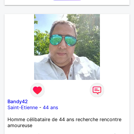
Bandy42
Saint-Etienne
-
44 ans
Homme célibataire de 44 ans recherche rencontre
amoureuse