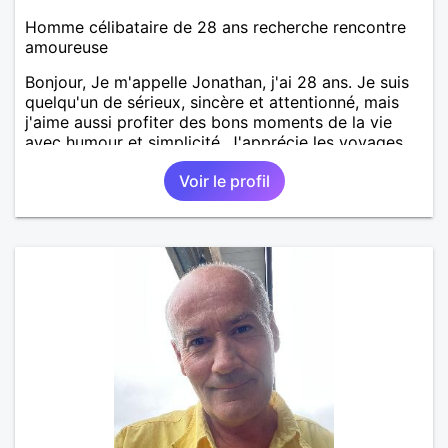
Homme célibataire de 28 ans recherche rencontre
amoureuse
Bonjour, Je m'appelle Jonathan, j'ai 28 ans. Je suis
quelqu'un de sérieux, sincère et attentionné, mais
j'aime aussi profiter des bons moments de la vie
avec humour et simplicité. J'apprécie les voyages,
les découvertes, les jeux vidéo et les moments de
Voir le profil
détente. Je suis à la recherche d'une personne
authentique avec qui partager de belles
expériences, construire une relation sérieuse basée
sur la confiance, le respect et la complicité. Si tu
apprécies les conversations sincères, les fous rires
et les personnes qui savent ce qu'elles veulent,
n'hésite pas à venir discuter. Au plaisir de faire
connaissance !