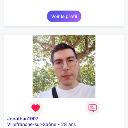
Voir le profil
Jonathan1997
Villefranche-sur-Saône
-
28 ans