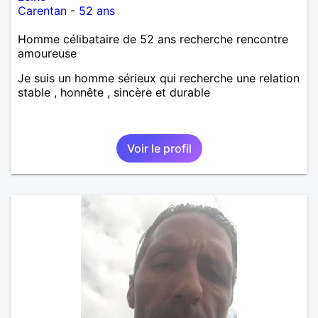
Carentan
-
52 ans
Homme célibataire de 52 ans recherche rencontre
amoureuse
Je suis un homme sérieux qui recherche une relation
stable , honnête , sincère et durable
Voir le profil