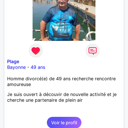
Plage
Bayonne
-
49 ans
Homme divorcé(e) de 49 ans recherche rencontre
amoureuse
Je suis ouvert à découvir de nouvelle activité et je
cherche une partenaire de plein air
Voir le profil