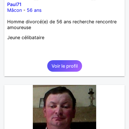
Paul71
Mâcon
-
56 ans
Homme divorcé(e) de 56 ans recherche rencontre
amoureuse
Jeune célibataire
Voir le profil