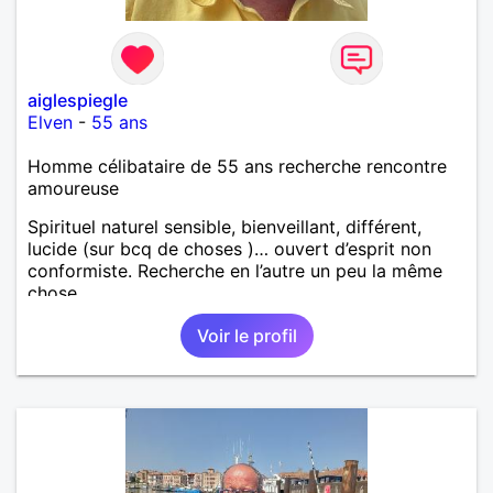
aiglespiegle
Elven
-
55 ans
Homme célibataire de 55 ans recherche rencontre
amoureuse
Spirituel naturel sensible, bienveillant, différent,
lucide (sur bcq de choses )… ouvert d’esprit non
conformiste. Recherche en l’autre un peu la même
chose…
Voir le profil