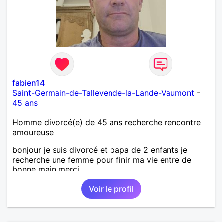
fabien14
Saint-Germain-de-Tallevende-la-Lande-Vaumont
-
45 ans
Homme divorcé(e) de 45 ans recherche rencontre
amoureuse
bonjour je suis divorcé et papa de 2 enfants je
recherche une femme pour finir ma vie entre de
bonne main merci
Voir le profil