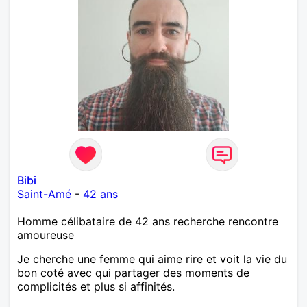
Bibi
Saint-Amé
-
42 ans
Homme célibataire de 42 ans recherche rencontre
amoureuse
Je cherche une femme qui aime rire et voit la vie du
bon coté avec qui partager des moments de
complicités et plus si affinités.