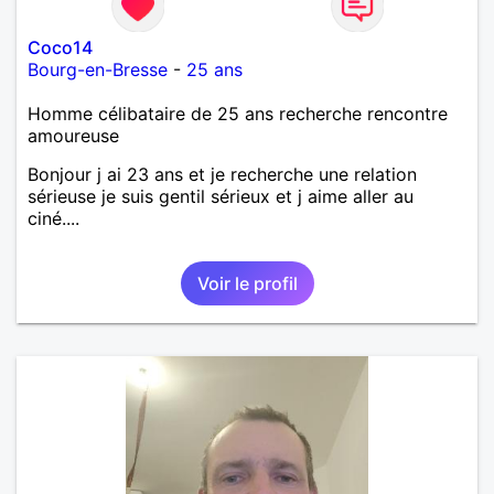
Coco14
Bourg-en-Bresse
-
25 ans
Homme célibataire de 25 ans recherche rencontre
amoureuse
Bonjour j ai 23 ans et je recherche une relation
sérieuse je suis gentil sérieux et j aime aller au
ciné....
Voir le profil