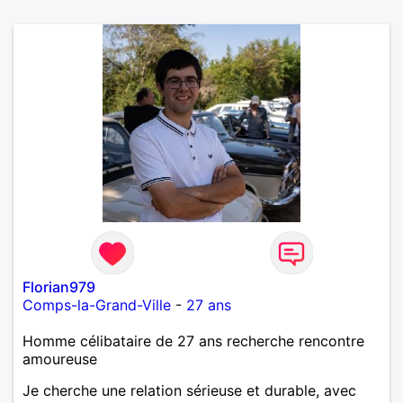
Florian979
Comps-la-Grand-Ville
-
27 ans
Homme célibataire de 27 ans recherche rencontre
amoureuse
Je cherche une relation sérieuse et durable, avec