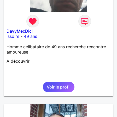
DavyMecDici
Issoire
-
49 ans
Homme célibataire de 49 ans recherche rencontre
amoureuse
A découvrir
Voir le profil