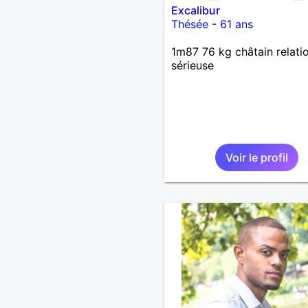
Excalibur
Thésée
-
61 ans
1m87 76 kg châtain relati
sérieuse
Voir le profil