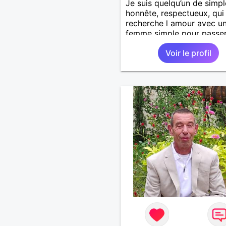
Je suis quelqu’un de simpl
honnête, respectueux, qui
recherche l amour avec u
femme simple pour passe
moments agréables :discut
Voir le profil
voyager, visiter d’autres p
sans prise de tête.