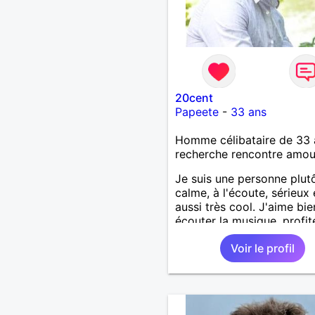
20cent
Papeete
-
33 ans
Homme célibataire de 33 
recherche rencontre amo
Je suis une personne plut
calme, à l'écoute, sérieux 
aussi très cool. J'aime bie
écouter la musique, profit
la nature et faire du sport.
Voir le profil
N'hésitez pas à m'écrire p
faire connaissance.