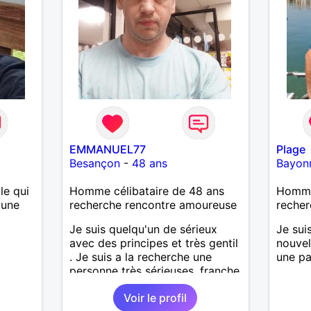
’adore.
autant
bourré
 de
actère
hoses.
EMMANUEL77
Plage
as
Besançon
-
48 ans
Bayon
ne que
 n’y
le qui
Homme célibataire de 48 ans
Homme
ce et
 une
recherche rencontre amoureuse
recher
suis un
Je suis quelqu'un de sérieux
Je sui
nsi
avec des principes et très gentil
nouvel
aire
. Je suis a la recherche une
une pa
personne très sérieuses ,franche
le
et honnête les critères les plus
e
Voir le profil
importants, voir accepter une
us le