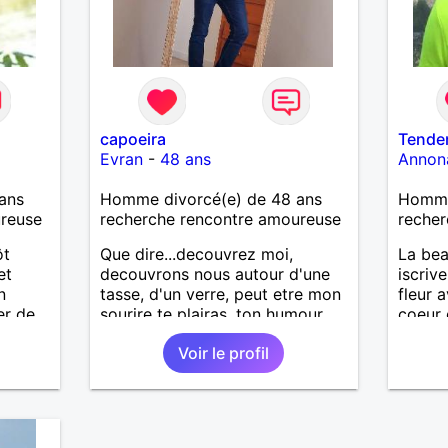
capoeira
Tender
Evran
-
48 ans
Annon
ans
Homme divorcé(e) de 48 ans
Homme 
ureuse
recherche rencontre amoureuse
recher
ôt
Que dire...decouvrez moi,
La bea
et
decouvrons nous autour d'une
iscriv
n
tasse, d'un verre, peut etre mon
fleur 
er de
sourire te plairas, ton humour
coeur 
me fera pouffer.. en tout cas on
beau 
Voir le profil
our
a tout a gagner.