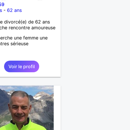
59
 de 60 ans
s
-
62 ans
 divorcé(e) de 62 ans
che rencontre amoureuse
herche une femme une
tres sérieuse
Voir le profil