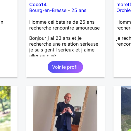
Coco14
moret
moins
Bourg-en-Bresse
-
25 ans
Orchie
on
Homme célibataire de 25 ans
Homme
recherche rencontre amoureuse
recher
Bonjour j ai 23 ans et je
je rec
recherche une relation sérieuse
rencon
je suis gentil sérieux et j aime
aller au ciné....
Voir le profil