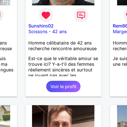
Sunshiro02
Rem8
Soissons
-
42 ans
Marge
ans
Homme célibataire de 42 ans
Homme 
ureuse
recherche rencontre amoureuse
recher
uis
Est-ce que le véritable amour se
Je sui
, ma
trouve ici? Y-a-t'il des femmes
une re
longues
réellement sincères et surtout
ne jouant pas avec les
sentiments des hommes? Etant
Voir le profil
is
un homme protecteur et
casser
bienveillant, je veux continuer
reste
d'y croire et pouvoir enfin
à mes
former la petite famille que je
r en
désir temps. Faux profil,
ants.
profiteuse et autres joyeuseté
e »
passer votre chemin, vous ne
r,
m'intéressez pas du tout!