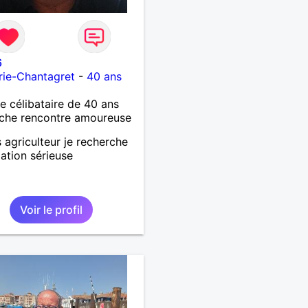
6
rie-Chantagret
-
40 ans
célibataire de 40 ans
che rencontre amoureuse
s agriculteur je recherche
lation sérieuse
Voir le profil