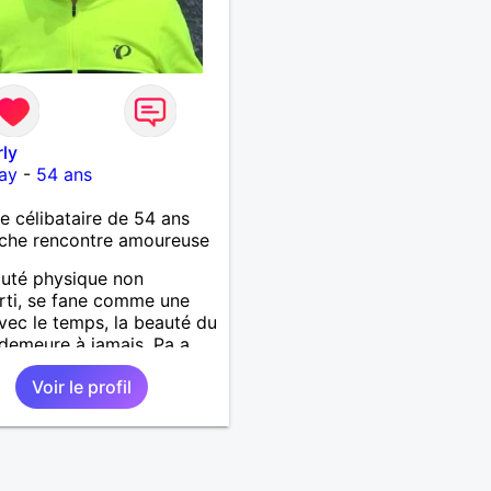
ly
ay
-
54 ans
célibataire de 54 ans
che rencontre amoureuse
uté physique non
erti, se fane comme une
avec le temps, la beauté du
demeure à jamais, Pa a
nez
Voir le profil