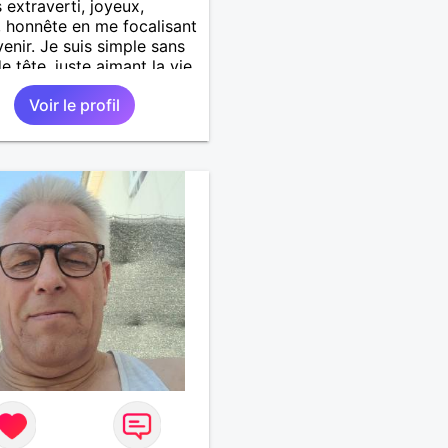
s extraverti, joyeux,
f, honnête en me focalisant
venir. Je suis simple sans
e tête, juste aimant la vie.
rs en pensées positives,
Voir le profil
x de vivre. Malgré mon
e je me tourne vers
ir pour une deuxième vie
e, remplie de joie, de
sse et pourquoi pas par la
d'amour. Déjà dans un
r temps, se connaître,
'apprécier et ensuite
ir nous le dira N'ayez pas
u niveau d'étude, je ne me
 pas la tête sur ce niveau.
illeurs diplôme étant le
rtificat d'étude primaire.
e diplôme on sait que je
re, écrire et compter. En
 de mes principes je ne
ponds pas avec les
elles approchant les