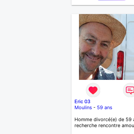
souhaitez, d’apprendre à 
connaître davantage. J’en 
ravi….A très bientôt je l’es
Eric 03
Moulins
-
59 ans
Homme divorcé(e) de 59 
recherche rencontre amo