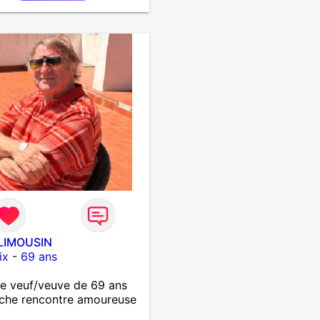
LIMOUSIN
ix
-
69 ans
 veuf/veuve de 69 ans
che rencontre amoureuse