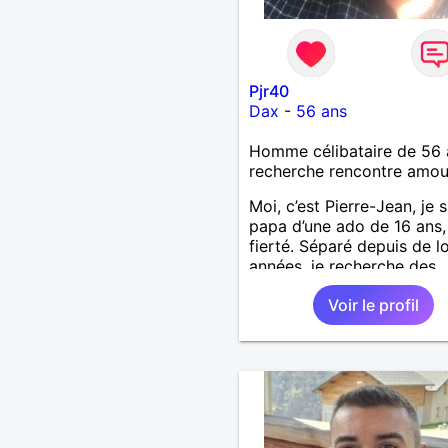
Pjr40
Dax
-
56 ans
Homme célibataire de 56 
recherche rencontre amo
Moi, c’est Pierre-Jean, je s
papa d’une ado de 16 ans
fierté. Séparé depuis de 
années, je recherche des
affinités amicales afin de
Voir le profil
rompre une solitude parfo
difficile à gérer ainsi que 
le vague à l’âme. L’amitié 
extrêmement importante 
yeux mais peut se décline
des sentiments plus puiss
« Le temps fera son œuvr
disait Arthur Schopenhaue