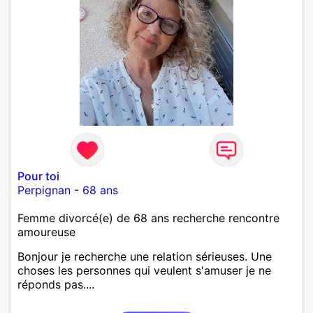
Pour toi
Perpignan
-
68 ans
Femme divorcé(e) de 68 ans recherche rencontre
amoureuse
Bonjour je recherche une relation sérieuses. Une
choses les personnes qui veulent s'amuser je ne
réponds pas....