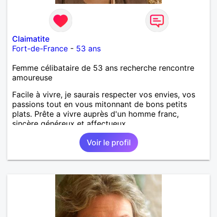
Claimatite
Fort-de-France
-
53 ans
Femme célibataire de 53 ans recherche rencontre
amoureuse
Facile à vivre, je saurais respecter vos envies, vos
passions tout en vous mitonnant de bons petits
plats. Prête a vivre auprès d'un homme franc,
sincère généreux et affectueux...
Voir le profil