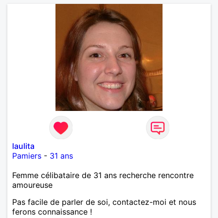
laulita
Pamiers
-
31 ans
Femme célibataire de 31 ans recherche rencontre
amoureuse
Pas facile de parler de soi, contactez-moi et nous
ferons connaissance !