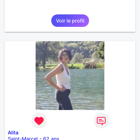
Voir le profil
Alita
Saint-Marcel
-
62 ans