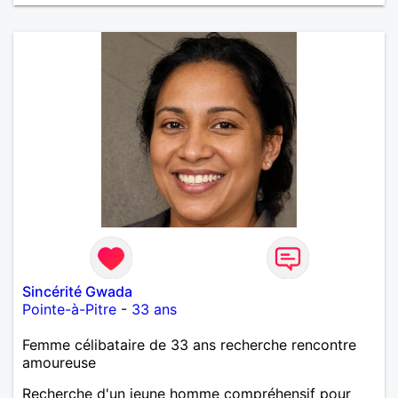
Sincérité Gwada
Pointe-à-Pitre
-
33 ans
Femme célibataire de 33 ans recherche rencontre
amoureuse
Recherche d'un jeune homme compréhensif pour