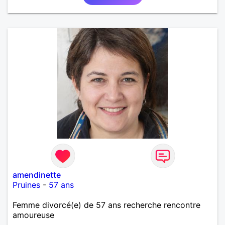
amendinette
Pruines
-
57 ans
Femme divorcé(e) de 57 ans recherche rencontre
amoureuse