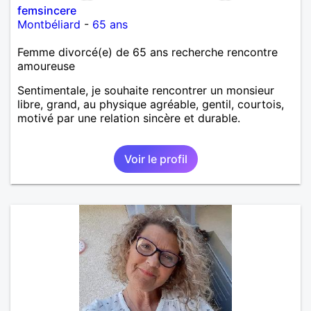
femsincere
Montbéliard
-
65 ans
Femme divorcé(e) de 65 ans recherche rencontre
amoureuse
Sentimentale, je souhaite rencontrer un monsieur
libre, grand, au physique agréable, gentil, courtois,
motivé par une relation sincère et durable.
Voir le profil