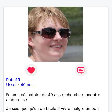
Patie19
Ussel
-
40 ans
Femme célibataire de 40 ans recherche rencontre
amoureuse
Je suis quelqu'un de facile à vivre malgré un bon