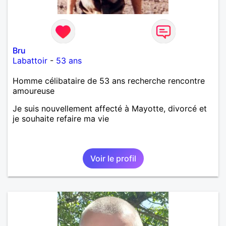
Bru
Labattoir
-
53 ans
Homme célibataire de 53 ans recherche rencontre
amoureuse
Je suis nouvellement affecté à Mayotte, divorcé et
je souhaite refaire ma vie
Voir le profil