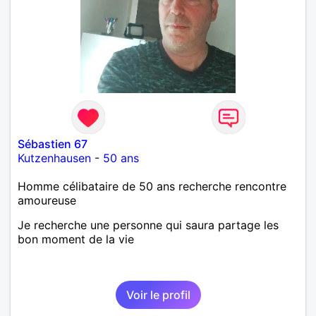
Sébastien 67
Kutzenhausen
-
50 ans
Homme célibataire de 50 ans recherche rencontre
amoureuse
Je recherche une personne qui saura partage les
bon moment de la vie
Voir le profil