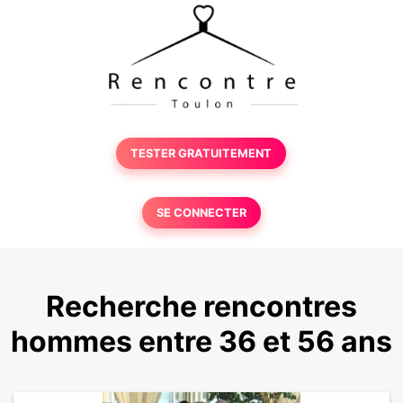
TESTER GRATUITEMENT
SE CONNECTER
Recherche rencontres
hommes entre 36 et 56 ans