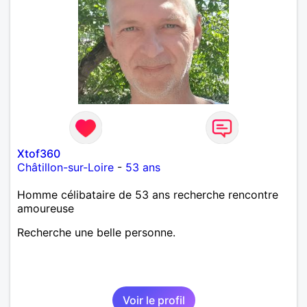
Xtof360
Châtillon-sur-Loire
-
53 ans
Homme célibataire de 53 ans recherche rencontre
amoureuse
Recherche une belle personne.
Voir le profil