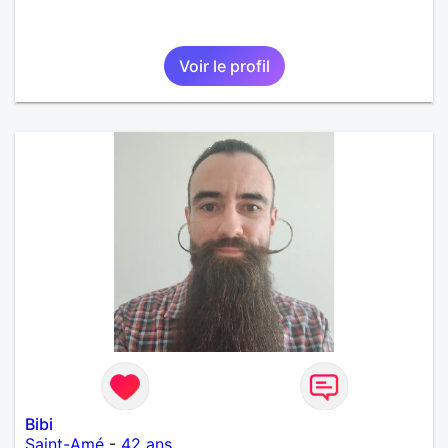
Voir le profil
Bibi
Saint-Amé
-
42 ans