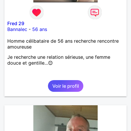
Fred 29
Bannalec
-
56 ans
Homme célibataire de 56 ans recherche rencontre
amoureuse
Je recherche une relation sérieuse, une femme
douce et gentille...😊
Voir le profil