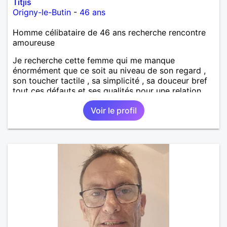
Titjis
Origny-le-Butin
-
46 ans
Homme célibataire de 46 ans recherche rencontre
amoureuse
Je recherche cette femme qui me manque
énormément que ce soit au niveau de son regard ,
son toucher tactile , sa simplicité , sa douceur bref
tout ces défauts et ses qualités pour une relation
pérenne
Voir le profil