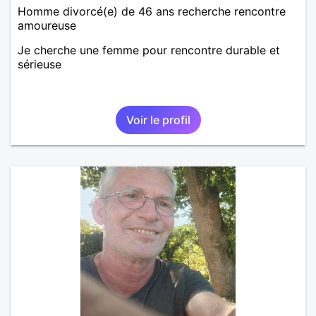
Homme divorcé(e) de 46 ans recherche rencontre
amoureuse
Je cherche une femme pour rencontre durable et
sérieuse
Voir le profil