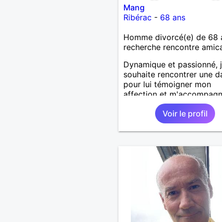
Mang
Ribérac
-
68 ans
Homme divorcé(e) de 68 
recherche rencontre amic
Dynamique et passionné, 
souhaite rencontrer une 
pour lui témoigner mon
affection et m'accompagn
l'océan ou lors de sorties
Voir le profil
collectionneurs.