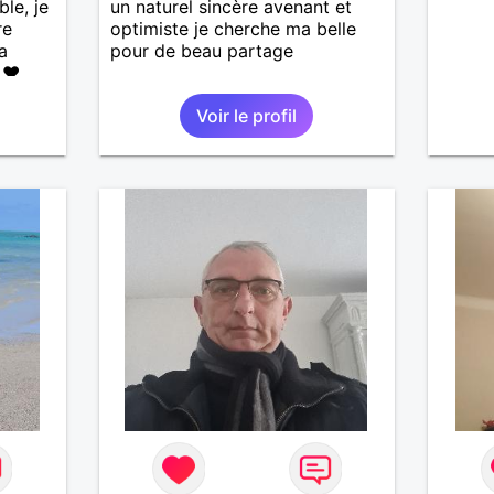
ble, je
un naturel sincère avenant et
re
optimiste je cherche ma belle
a
pour de beau partage
 ❤️
de la
Voir le profil
les
🌊🌿
’adore
ndresse
❤️ La
eser,
 encore
e
ssons