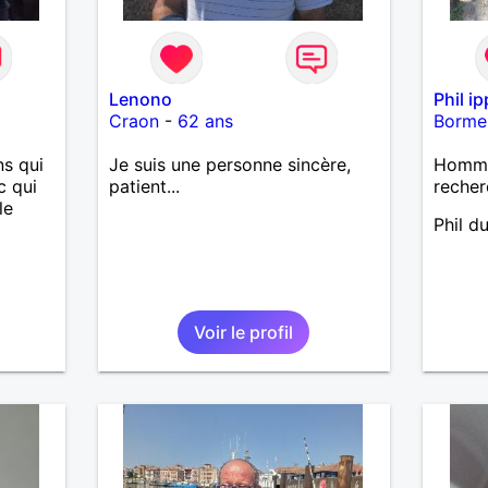
Lenono
Phil i
Craon
-
62 ans
Borme
s qui
Je suis une personne sincère,
Homme
c qui
patient...
recher
le
Phil d
Voir le profil