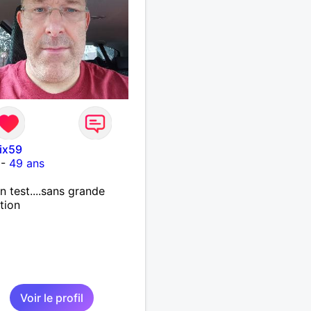
ix59
-
49 ans
un test....sans grande
tion
Voir le profil