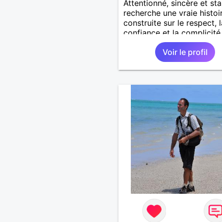
Attentionné, sincère et sta
recherche une vraie histoi
construite sur le respect, l
confiance et la complicité
J’aime les choses simples 
Voir le profil
vie : la nature, la mer, les
moments authentiques et 
personnes au grand cœur 
Très câlin et affectueux, j
les petits moments de te
et les calinous réguliers 
solitude finit parfois par p
alors si tu es en Nouvelle-
Calédonie et que tu crois
à un amour vrai, prenons l
temps de discuter… et lai
l’avenir nous guider 🌹