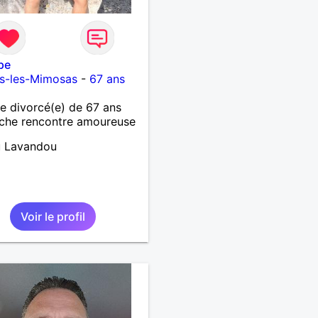
ppe
s-les-Mimosas
-
67 ans
 divorcé(e) de 67 ans
che rencontre amoureuse
u Lavandou
Voir le profil