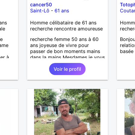
cancer50
Totop
Saint-Lô
-
61 ans
Couta
ans
Homme célibataire de 61 ans
Homme
ale
recherche rencontre amoureuse
recher
je
recherche femme 50 ans à 60
Bonjou
dame
ans joyeuse de vivre pour
relati
passer de bon moments mains
basée 
er à
dans la mains Mesdames je vous
 entre
attend de vous lire .
Voir le profil