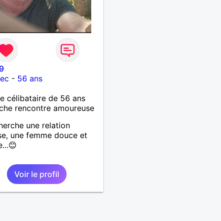
9
lec
-
56 ans
célibataire de 56 ans
che rencontre amoureuse
herche une relation
se, une femme douce et
e...😊
Voir le profil