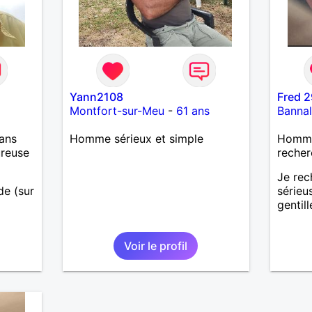
Yann2108
Fred 2
Montfort-sur-Meu
-
61 ans
Banna
ans
Homme sérieux et simple
Homme 
ureuse
recher
Je rec
ide (sur
sérieu
gentill
u la
Voir le profil