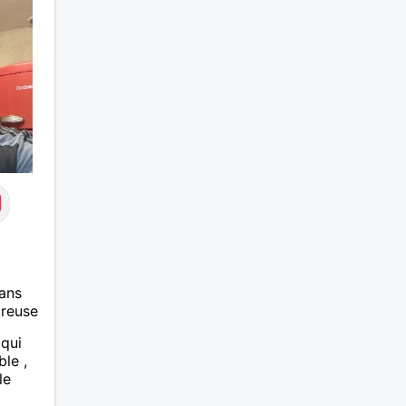
ans
ureuse
 qui
ble ,
le