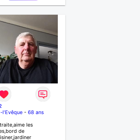
2
y-l'Evêque
-
68 ans
traite,aime les
es,bord de
isiner,jardiner