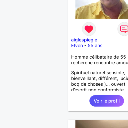
aiglespiegle
Elven
-
55 ans
Homme célibataire de 55 
recherche rencontre amo
Spirituel naturel sensible,
bienveillant, différent, luc
bcq de choses )… ouvert
d’esprit non conformiste.
Recherche en l’autre un pe
Voir le profil
même chose…