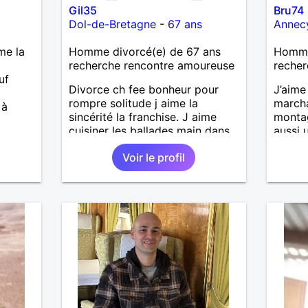
Gil35
Bru74
Dol-de-Bretagne
-
67 ans
Annec
me la
Homme divorcé(e) de 67 ans
Homme
recherche rencontre amoureuse
recher
uf
Divorce ch fee bonheur pour
J’aime
rompre solitude j aime la
marcha
 à
sincérité la franchise. J aime
montag
cuisiner les ballades main dans
aussi 
la main en forêt ou bord de mer
vie : j
Voir le profil
surtout l'hiver après un bon
ou à d
Coup de vent un thé bien
découv
chaud.pour le reste a découvrir
c’est c
J’aime
avec q
simple