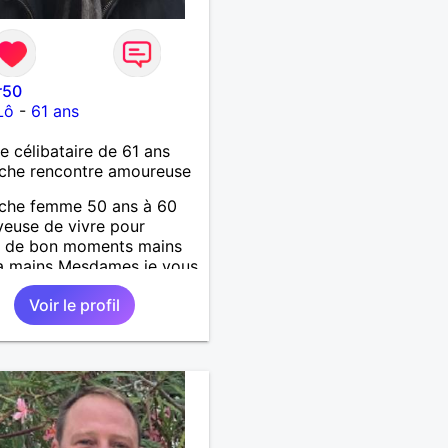
r50
Lô
-
61 ans
célibataire de 61 ans
che rencontre amoureuse
rche femme 50 ans à 60
yeuse de vivre pour
r de bon moments mains
a mains Mesdames je vous
 de vous lire .
Voir le profil