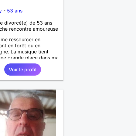
y
-
53 ans
 divorcé(e) de 53 ans
che rencontre amoureuse
 me ressourcer en
nt en forêt ou en
ne. La musique tient
une grande place dans ma
’adore aller à des concerts
Voir le profil
es festivals. Voyager et
rir de nouvelles cultures,
e qui m’inspire le plus.
rais rencontrer quelqu’un
ui partager ces moments
s et sincères.