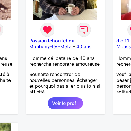
PassionTchouTchou
did 11
Montigny-lès-Metz
-
40 ans
Mouss
ans
Homme célibataire de 40 ans
Homme
ureuse
recherche rencontre amoureuse
recher
cté à
Souhaite rencontrer de
veuf l
haite
nouvelles personnes, échanger
peser 
et pourquoi pas aller plus loin si
person
affinité...
solitu
deux.
Voir le profil