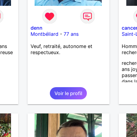
denn
cance
Montbéliard
-
77 ans
Saint-
ans
Veuf, retraité, autonome et
Homme 
ureuse
respectueux.
recher
reche
ans jo
passe
dans l
attend
Voir le profil