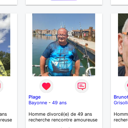
Plage
Bruno
Bayonne
-
49 ans
Grisol
ans
Homme divorcé(e) de 49 ans
Homme
ureuse
recherche rencontre amoureuse
recher