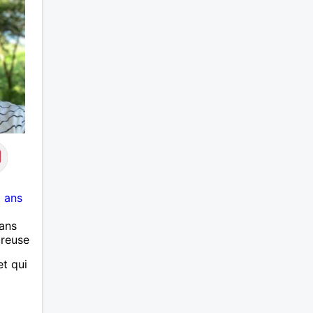
 ans
ans
ureuse
t qui