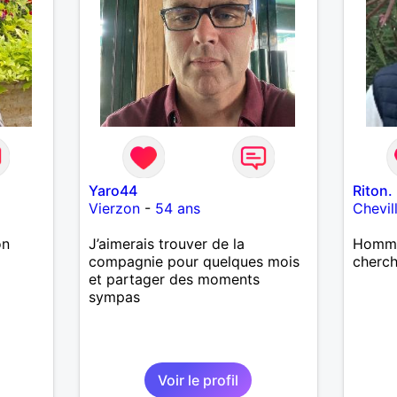
Yaro44
Riton.
Vierzon
-
54 ans
Chevil
on
J’aimerais trouver de la
Homme 
compagnie pour quelques mois
cherc
et partager des moments
sympas
Voir le profil