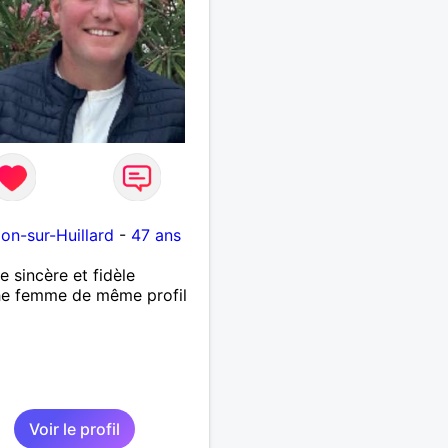
lon-sur-Huillard
-
47 ans
sincère et fidèle
he femme de même profil
Voir le profil