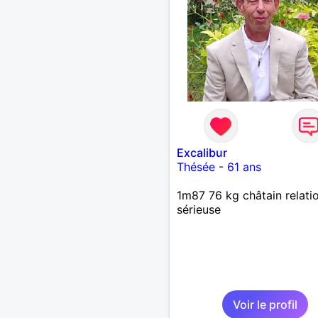
Excalibur
Thésée
-
61 ans
1m87 76 kg châtain relati
sérieuse
Voir le profil