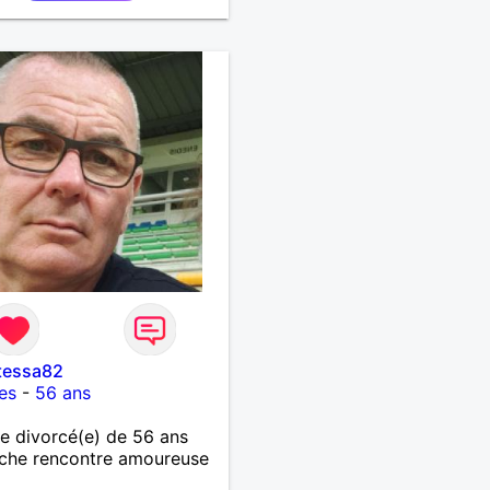
tessa82
les
-
56 ans
 divorcé(e) de 56 ans
che rencontre amoureuse