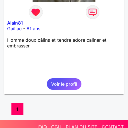
Alain81
Gaillac
-
81 ans
Homme doux câlins et tendre adore caliner et
embrasser
Voir le profil
1
FAQ
CGU
PLAN DU SITE
CONTACT