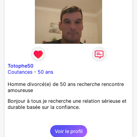
Totophe50
Coutances
-
50 ans
Homme divorcé(e) de 50 ans recherche rencontre
amoureuse
Bonjour à tous je recherche une relation sérieuse et
durable basée sur la confiance.
Voir le profil