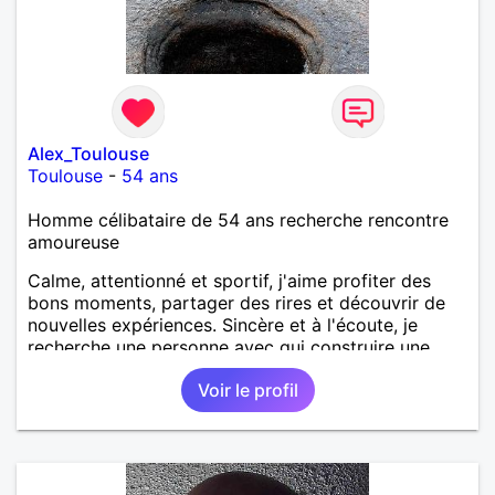
Alex_Toulouse
Toulouse
-
54 ans
Homme célibataire de 54 ans recherche rencontre
amoureuse
Calme, attentionné et sportif, j'aime profiter des
bons moments, partager des rires et découvrir de
nouvelles expériences. Sincère et à l'écoute, je
recherche une personne avec qui construire une
belle complicité et une relation authentique.
Voir le profil