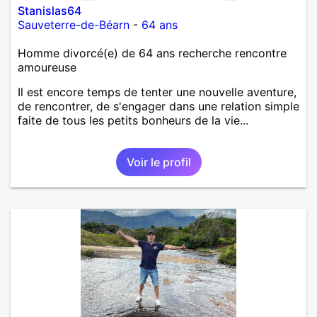
Stanislas64
Sauveterre-de-Béarn
-
64 ans
Homme divorcé(e) de 64 ans recherche rencontre
amoureuse
Il est encore temps de tenter une nouvelle aventure,
de rencontrer, de s'engager dans une relation simple
faite de tous les petits bonheurs de la vie...
Voir le profil