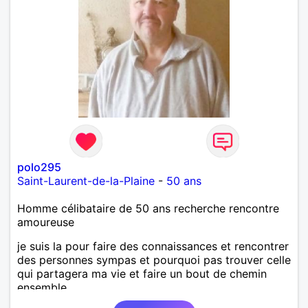
polo295
Saint-Laurent-de-la-Plaine
-
50 ans
Homme célibataire de 50 ans recherche rencontre
amoureuse
je suis la pour faire des connaissances et rencontrer
des personnes sympas et pourquoi pas trouver celle
qui partagera ma vie et faire un bout de chemin
ensemble