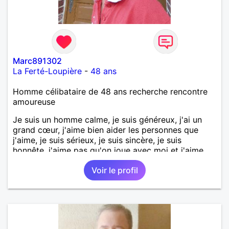
Marc891302
La Ferté-Loupière
-
48 ans
Homme célibataire de 48 ans recherche rencontre
amoureuse
Je suis un homme calme, je suis généreux, j'ai un
grand cœur, j'aime bien aider les personnes que
j'aime, je suis sérieux, je suis sincère, je suis
honnête, j'aime pas qu'on joue avec moi et j'aime
pas les mensonges. Je cherche une relation
Voir le profil
amoureuse et sérieuse.