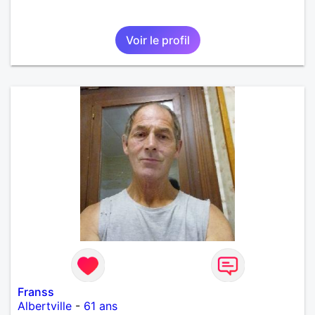
Voir le profil
Franss
Albertville
-
61 ans