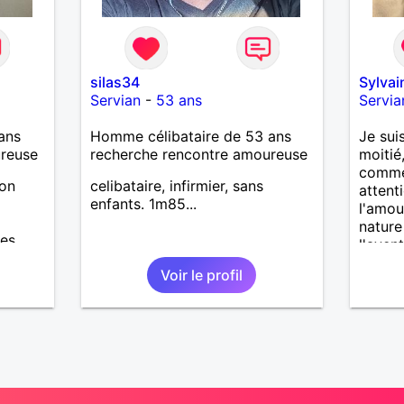
silas34
Sylva
Servian
-
53 ans
Servia
ans
Homme célibataire de 53 ans
Je sui
ureuse
recherche rencontre amoureuse
moitié
comme 
mon
celibataire, infirmier, sans
attent
enfants. 1m85...
l'amou
nature 
des
l'aven
e une
choses
Voir le profil
 solide
 de