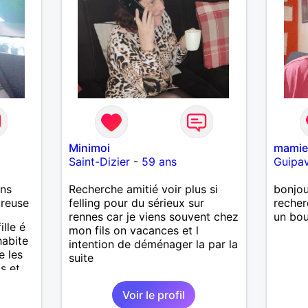
Minimoi
mami
Saint-Dizier
-
59 ans
Guipa
ans
Recherche amitié voir plus si
bonjou
ureuse
felling pour du sérieux sur
recher
rennes car je viens souvent chez
un bou
lle é
mon fils on vacances et l
habite
intention de déménager la par la
e les
suite
s et
Voir le profil