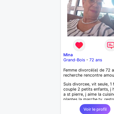
Mina
Grand-Bois
-
72 ans
Femme divorcé(e) de 72 
recherche rencontre amo
Suis divorcee, vit seule, 1 fi
couple 2 petits enfants, j 
a st pierre, j aime la cuisin
plantes la marche,tv, resto
voyages 1m65 68 kgse
Voir le profil