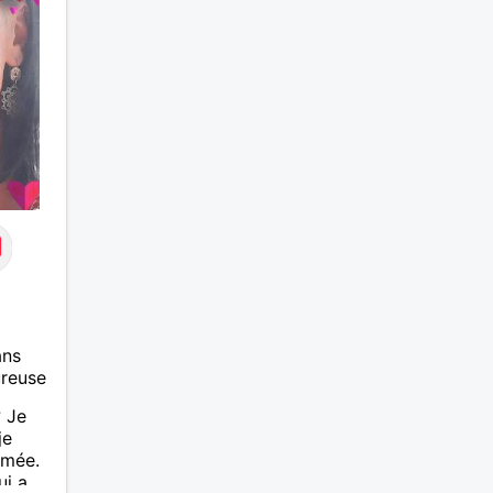
ans
ureuse
 Je
je
imée.
i a