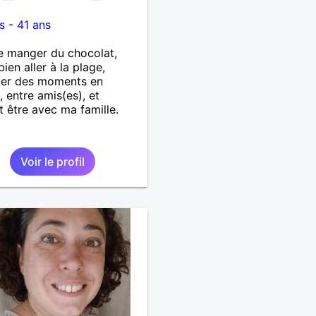
s
-
41 ans
e manger du chocolat,
bien aller à la plage,
ger des moments en
, entre amis(es), et
t être avec ma famille.
Voir le profil