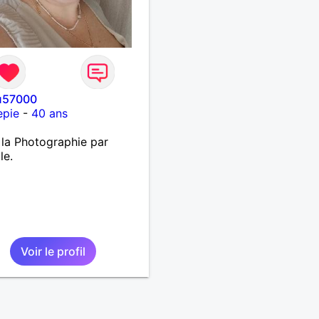
u57000
epie
-
40 ans
 la Photographie par
le.
Voir le profil