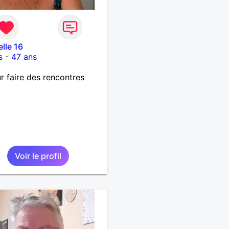
elle 16
s
-
47 ans
r faire des rencontres
Voir le profil