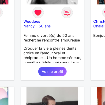
Weddoes
Christ
Nancy
-
50 ans
Chalai
Femme divorcé(e) de 50 ans
Bonjou
recherche rencontre amoureuse
Croquer la vie à pleines dents,
croire en l’amour vrai et
réciproque… Un homme sérieux,
honnête / fidèle, qui saurait me
faire rire à nouveau, est le bien
Voir le profil
venu !