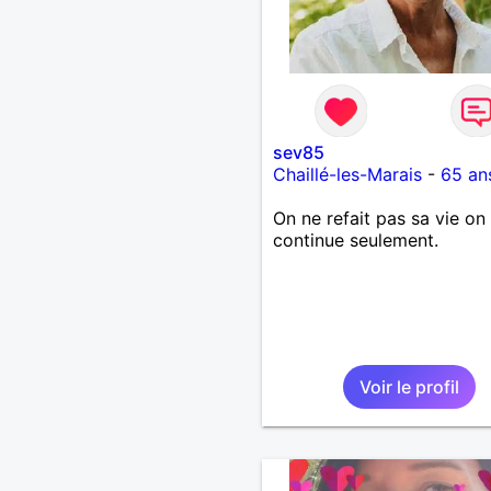
sev85
Chaillé-les-Marais
-
65 an
On ne refait pas sa vie on 
continue seulement.
Voir le profil