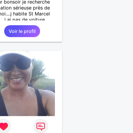
r bonsoir je recherche
lation sérieuse près de
oi....j habite St Marcel
...j ai pas de voiture
.. quelqu'un qui aurait
Voir le profil
55 et 64 ans...sans enfants
férence même adultes et
aurait garder aucun
t avec une où plusieurs
i vous correspondez à ma
che ecrivez moi je vous
ai...