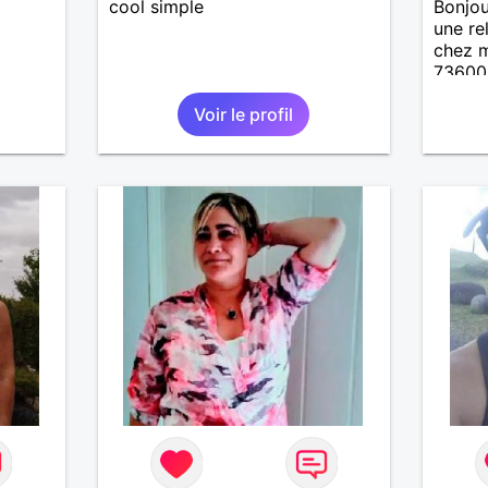
cool simple
Bonjou
une re
chez m
73600.
50km .
Voir le profil
entre 
de pré
qui n 
contac
ex...s
recher
répondr