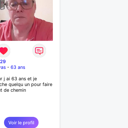
e29
vas
-
63 ans
r j ai 63 ans et je
che quelqu un pour faire
t de chemin
Voir le profil