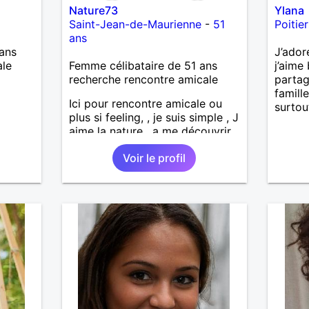
Nature73
Ylana
Saint-Jean-de-Maurienne
-
51
Poitier
ans
ans
J’ador
ale
Femme célibataire de 51 ans
j’aime 
recherche rencontre amicale
parta
famille
Ici pour rencontre amicale ou
surtou
plus si feeling, , je suis simple , J
aime la nature , a me découvrir
Voir le profil