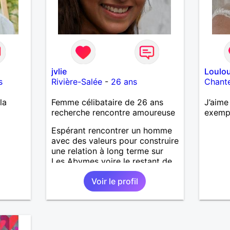
jvlie
Loulo
s
Rivière-Salée
-
26 ans
Chant
la
Femme célibataire de 26 ans
J’aime
recherche rencontre amoureuse
exemp
Espérant rencontrer un homme
avec des valeurs pour construire
une relation à long terme sur
Les Abymes voire le restant de
la Guadeloupe.
Voir le profil