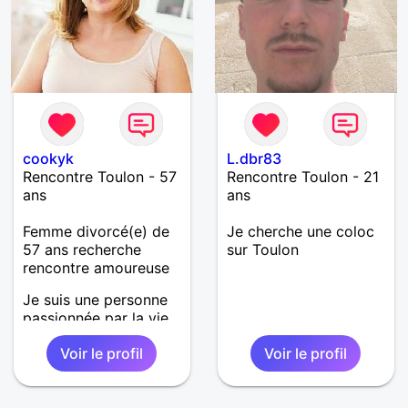
cookyk
L.dbr83
Rencontre Toulon - 57
Rencontre Toulon - 21
ans
ans
Femme divorcé(e) de
Je cherche une coloc
57 ans recherche
sur Toulon
rencontre amoureuse
Je suis une personne
passionnée par la vie,
curieuse et j'aime les
Voir le profil
Voir le profil
gens ambitieux, à la
recherche de contacts
et rendez vous