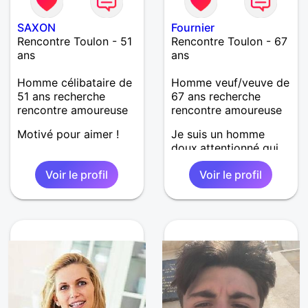
SAXON
Fournier
Rencontre Toulon - 51
Rencontre Toulon - 67
ans
ans
Homme célibataire de
Homme veuf/veuve de
51 ans recherche
67 ans recherche
rencontre amoureuse
rencontre amoureuse
Motivé pour aimer !
Je suis un homme
doux,attentionné qui
aime la vie et souhaite
Voir le profil
Voir le profil
vivre une vie
amoureuse...