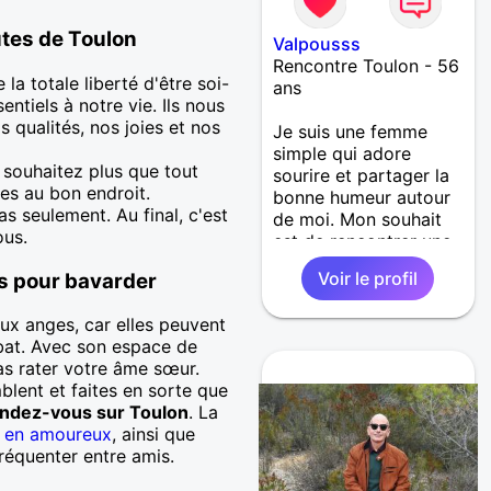
utes de Toulon
Valpousss
Rencontre Toulon - 56
la totale liberté d'être soi-
ans
ntiels à notre vie. Ils nous
qualités, nos joies et nos
Je suis une femme
simple qui adore
souhaitez plus que tout
sourire et partager la
es au bon endroit.
bonne humeur autour
s seulement. Au final, c'est
de moi. Mon souhait
ous.
est de rencontrer une
personne de belle âme
Voir le profil
s pour bavarder
en vue de dialoguer et
espérer quelque chose
ux anges, car elles peuvent
de meilleur.
ibat. Avec son espace de
pas rater votre âme sœur.
blent et faites en sorte que
ndez-vous sur Toulon
. La
e en amoureux
, ainsi que
fréquenter entre amis.