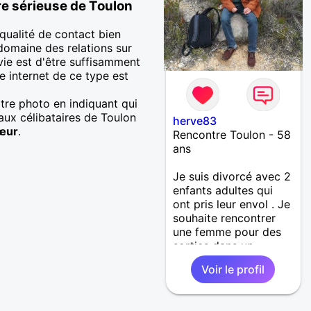
tre sérieuse de Toulon
qualité de contact bien
domaine des relations sur
vie est d'être suffisamment
re internet de ce type est
otre photo en indiquant qui
aux célibataires de Toulon
herve83
œur
.
Rencontre Toulon - 58
ans
Je suis divorcé avec 2
enfants adultes qui
ont pris leur envol . Je
souhaite rencontrer
une femme pour des
sorties dans un
premier temps et
Voir le profil
pourquoi pas refaire
ma vie. Quelqu'un
avec qui partager mes