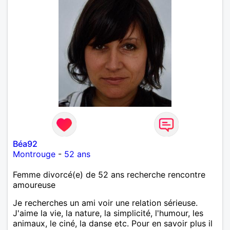
Béa92
Montrouge
-
52 ans
Femme divorcé(e) de 52 ans recherche rencontre
amoureuse
Je recherches un ami voir une relation sérieuse.
J'aime la vie, la nature, la simplicité, l'humour, les
animaux, le ciné, la danse etc. Pour en savoir plus il