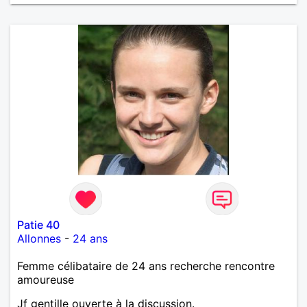
Patie 40
Allonnes
-
24 ans
Femme célibataire de 24 ans recherche rencontre
amoureuse
Jf gentille ouverte à la discussion.