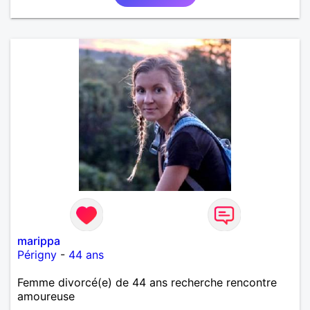
marippa
Périgny
-
44 ans
Femme divorcé(e) de 44 ans recherche rencontre
amoureuse