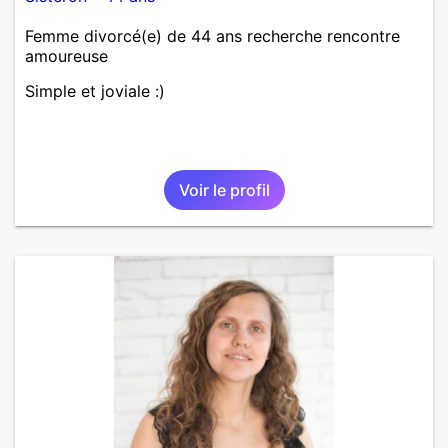
Femme divorcé(e) de 44 ans recherche rencontre
amoureuse
Simple et joviale :)
Voir le profil