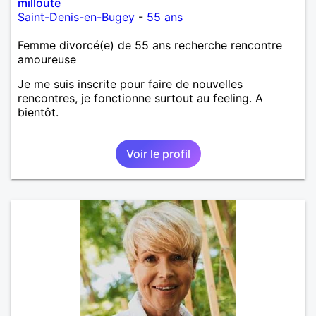
milloute
Saint-Denis-en-Bugey
-
55 ans
Femme divorcé(e) de 55 ans recherche rencontre
amoureuse
Je me suis inscrite pour faire de nouvelles
rencontres, je fonctionne surtout au feeling. A
bientôt.
Voir le profil