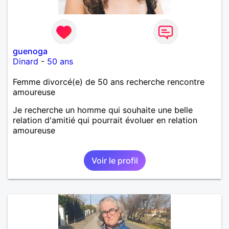
guenoga
Dinard
-
50 ans
Femme divorcé(e) de 50 ans recherche rencontre
amoureuse
Je recherche un homme qui souhaite une belle
relation d'amitié qui pourrait évoluer en relation
amoureuse
Voir le profil