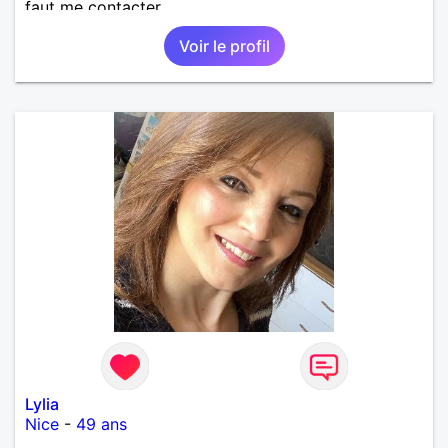
faut me contacter.
Voir le profil
Lylia
Nice
-
49 ans