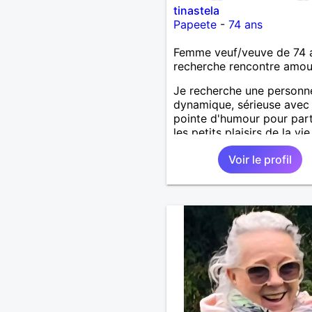
tinastela
Papeete
-
74 ans
Femme veuf/veuve de 74 
recherche rencontre amo
Je recherche une personn
dynamique, sérieuse avec
pointe d'humour pour par
les petits plaisirs de la vie
hommes pas sérieux s'abst
Voir le profil