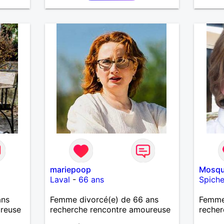
entre 
d'autr
bientô
mariepoop
Mosqu
Laval
-
66 ans
Spich
ans
Femme divorcé(e) de 66 ans
Femme
ureuse
recherche rencontre amoureuse
recher