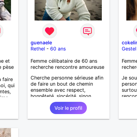
guenaele
cokeli
Rethel
-
60 ans
Gestel
me et
Femme célibataire de 60 ans
Femme
me pèse
recherche rencontre amoureuse
recher
Cherche personne sérieuse afin
Je sou
 faire
de faire un bout de chemin
person
oi, qui
ensemble avec respect,
surtou
ntes,
honnêteté, sincérité, sinon
rencon
aime
passez votre chemin, je ne suis
homme
ui sera
Voir le profil
pas la pour une aventure d'un
tendre
nt le
soir..
naturel
n qui
Le