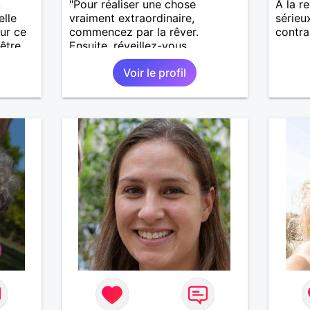
,
"Pour réaliser une chose
A la r
elle
vraiment extraordinaire,
sérieux
ur ce
commencez par la rêver.
contra
-être
Ensuite, réveillez-vous
calmement et allez d'un trait
Voir le profil
jusqu'au bout de votre rêve". Je
vous attends !!!