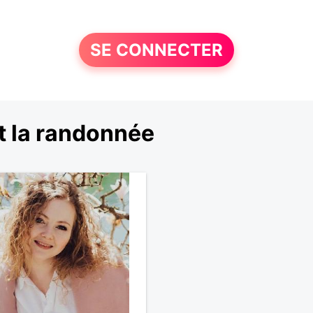
SE CONNECTER
t la randonnée