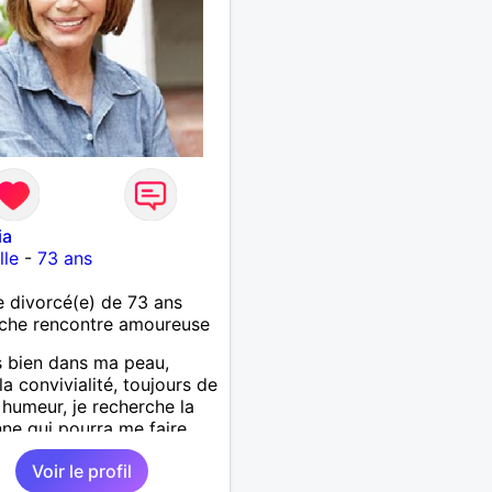
ia
lle
-
73 ans
divorcé(e) de 73 ans
che rencontre amoureuse
s bien dans ma peau,
la convivialité, toujours de
humeur, je recherche la
ne qui pourra me faire
r les tracasseries de la vie
Voir le profil
sser de bons moments