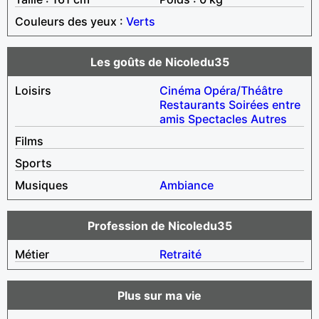
Couleurs des yeux :
Verts
Les goûts de Nicoledu35
Loisirs
Cinéma
Opéra/Théâtre
Restaurants
Soirées entre
amis
Spectacles
Autres
Films
Sports
Musiques
Ambiance
Profession de Nicoledu35
Métier
Retraité
Plus sur ma vie