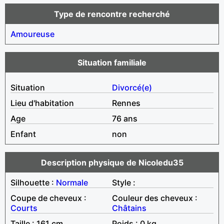
Type de rencontre recherché
Amoureuse
Situation familiale
Situation
Divorcé(e)
Lieu d'habitation
Rennes
Age
76 ans
Enfant
non
Description physique de Nicoledu35
Silhouette :
Normale
Style :
Coupe de cheveux :
Couleur des cheveux :
Courts
Châtains
Taille : 161 cm
Poids : 0 kg