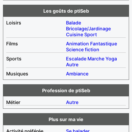
Les goûts de ptiSeb
Loisirs
Balade
Bricolage/Jardinage
Cuisine
Sport
Films
Animation
Fantastique
Science fiction
Sports
Escalade
Marche
Yoga
Autre
Musiques
Ambiance
Profession de ptiSeb
Métier
Autre
Plus sur ma vie
Activité préférée
Se balader