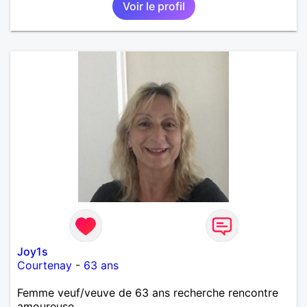
Voir le profil
Joy1s
Courtenay
-
63 ans
Femme veuf/veuve de 63 ans recherche rencontre
amoureuse