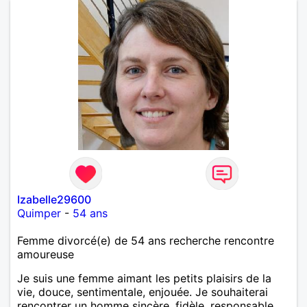
Izabelle29600
Quimper
-
54 ans
Femme divorcé(e) de 54 ans recherche rencontre
amoureuse
Je suis une femme aimant les petits plaisirs de la
vie, douce, sentimentale, enjouée. Je souhaiterai
rencontrer un homme sincère, fidèle, responsable,