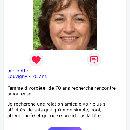
carlinette
Louvigny
-
70 ans
Femme divorcé(e) de 70 ans recherche rencontre
amoureuse
Je recherche une relation amicale voir plus si
affinités. Je suis quelqu'un de simple, cool,
attentionnée et qui ne se prend pas la tête.