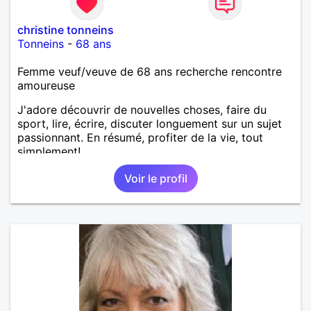
christine tonneins
Tonneins
-
68 ans
Femme veuf/veuve de 68 ans recherche rencontre
amoureuse
J'adore découvrir de nouvelles choses, faire du
sport, lire, écrire, discuter longuement sur un sujet
passionnant. En résumé, profiter de la vie, tout
simplement!
Voir le profil