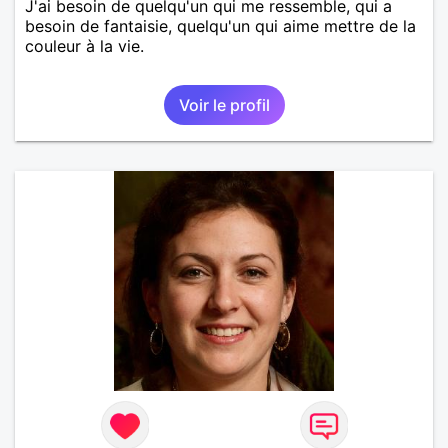
J'ai besoin de quelqu'un qui me ressemble, qui a
besoin de fantaisie, quelqu'un qui aime mettre de la
couleur à la vie.
Voir le profil