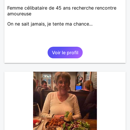
Femme célibataire de 45 ans recherche rencontre
amoureuse
On ne sait jamais, je tente ma chance...
Voir le profil