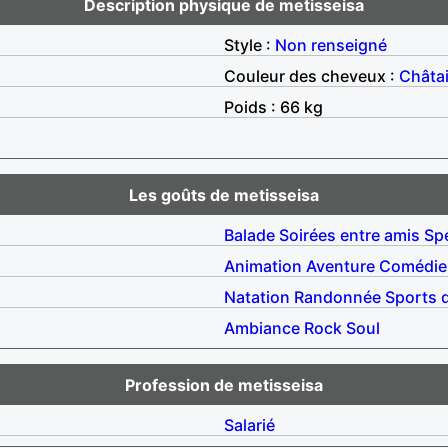
Description physique de metisseisa
Style :
Non renseigné
Couleur des cheveux :
Châta
Poids : 66 kg
Les goûts de metisseisa
Balade
Soirées entre amis
Sp
Animation
Aventure
Comédie
Natation
Randonnée
Sports d
Ambiance
Rock
Soul
Profession de metisseisa
Salarié