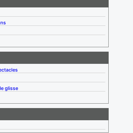
ins
ectacles
e glisse