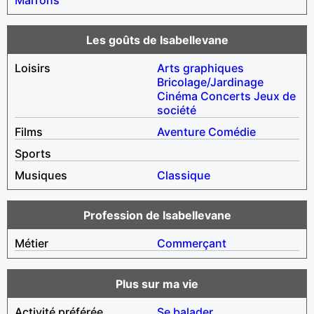
Les goûts de Isabellevane
Loisirs
Arts graphiques
Bricolage/Jardinage
Cinéma
Concerts
Jeux de
société
Films
Aventure
Comédie
Sports
Musiques
Classique
Profession de Isabellevane
Métier
Commerçant
Plus sur ma vie
Activité préférée
Se balader