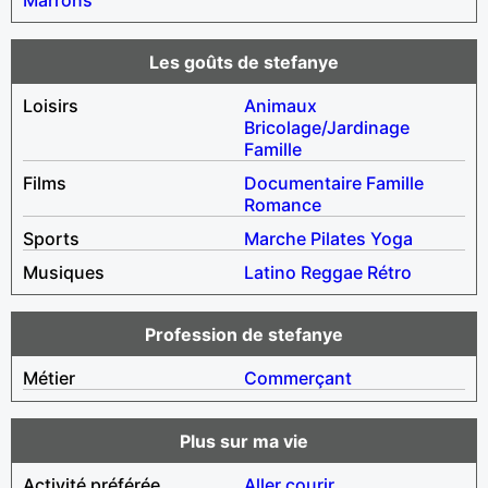
Les goûts de stefanye
Loisirs
Animaux
Bricolage/Jardinage
Famille
Films
Documentaire
Famille
Romance
Sports
Marche
Pilates
Yoga
Musiques
Latino
Reggae
Rétro
Profession de stefanye
Métier
Commerçant
Plus sur ma vie
Activité préférée
Aller courir